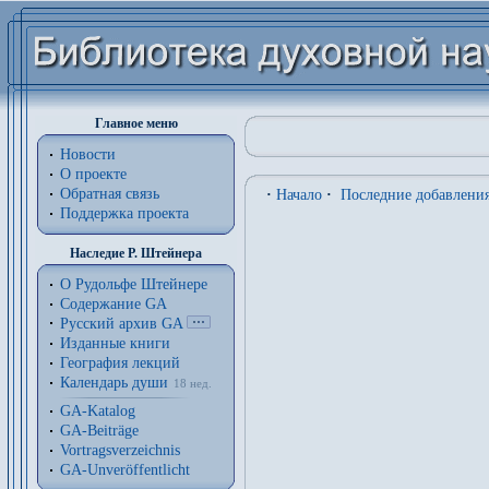
Главное меню
Новости
О проекте
Обратная связь
·
Начало
·
Последние добавлени
Поддержка проекта
Наследие Р. Штейнера
О Рудольфе Штейнере
Содержание GA
Русский архив GA
Изданные книги
География лекций
Календарь души
18 нед.
GA-Katalog
GA-Beiträge
Vortragsverzeichnis
GA-Unveröffentlicht