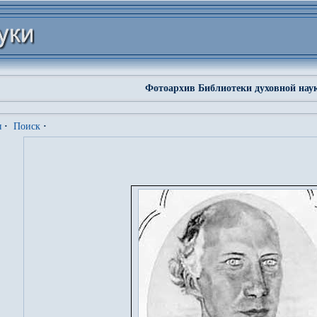
Фотоархив Библиотеки духовной нау
я
·
Поиск
·