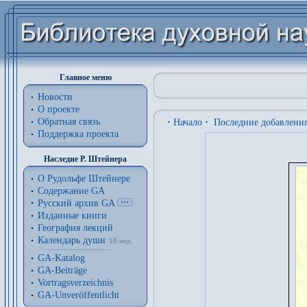
Главное меню
Новости
О проекте
Обратная связь
·
Начало
·
Последние добавлени
Поддержка проекта
Наследие Р. Штейнера
О Рудольфе Штейнере
Содержание GA
Русский архив GA
Изданные книги
География лекций
Календарь души
18 нед.
GA-Katalog
GA-Beiträge
Vortragsverzeichnis
GA-Unveröffentlicht