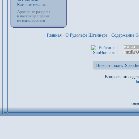
Каталог ссылок
Архивные разделы
в настоящее время
не наполняются
·
Главная
·
О Рудольфе Штейнере
·
Содержание 
Пожертвовать, Spenden
Вопросы по содер
b
Откры