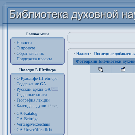
Главное меню
Новости
О проекте
Обратная связь
·
Начало
·
Последние добавлени
Поддержка проекта
Фотоархив Библиотеки духовн
Наследие Р. Штейнера
О Рудольфе Штейнере
Содержание GA
Русский архив GA
Изданные книги
География лекций
Календарь души
18 нед.
GA-Katalog
GA-Beiträge
Vortragsverzeichnis
GA-Unveröffentlicht