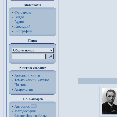
Материалы
Фотоархив
Видео
Аудио
Глоссарий
Биографии
Поиск
Книжное собрание
Авторы и книги
Тематический каталог
Поэзия
Астрология
Г.А. Бондарев
Антропос
Методософия
Философия cвободы