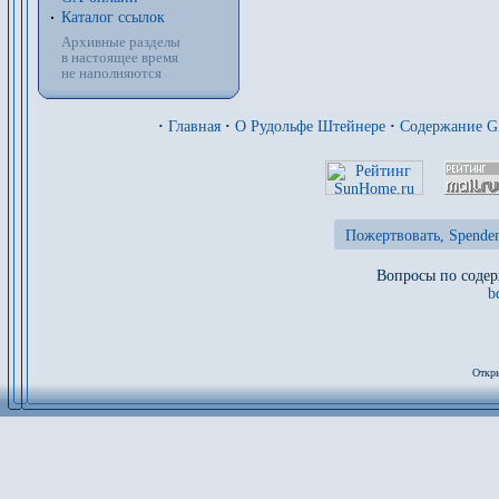
Каталог ссылок
Архивные разделы
в настоящее время
не наполняются
·
Главная
·
О Рудольфе Штейнере
·
Содержание 
Пожертвовать, Spenden
Вопросы по содер
b
Откры