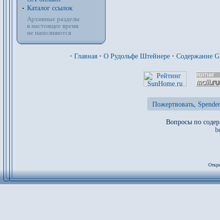
Каталог ссылок
Архивные разделы
в настоящее время
не наполняются
·
Главная
·
О Рудольфе Штейнере
·
Содержание 
Пожертвовать, Spenden
Вопросы по содер
b
Откры