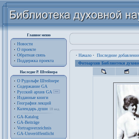
Главное меню
Новости
О проекте
Обратная связь
·
Начало
·
Последние добавлени
Поддержка проекта
Фотоархив Библиотеки духовн
Наследие Р. Штейнера
О Рудольфе Штейнере
Содержание GA
Русский архив GA
Изданные книги
География лекций
Календарь души
18 нед.
GA-Katalog
GA-Beiträge
Vortragsverzeichnis
GA-Unveröffentlicht