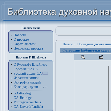
Главное меню
Новости
О проекте
Обратная связь
·
Начало
·
Последние добавлени
Поддержка проекта
Фотоархив Библиотеки духовн
Наследие Р. Штейнера
О Рудольфе Штейнере
Содержание GA
Русский архив GA
Изданные книги
География лекций
Календарь души
18 нед.
GA-Katalog
GA-Beiträge
Vortragsverzeichnis
GA-Unveröffentlicht