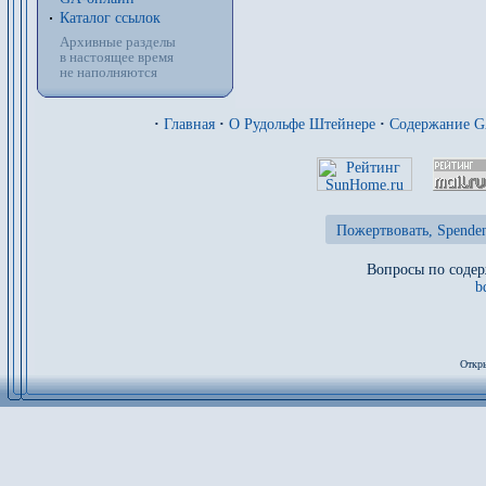
Каталог ссылок
Архивные разделы
в настоящее время
не наполняются
·
Главная
·
О Рудольфе Штейнере
·
Содержание 
Пожертвовать, Spenden
Вопросы по содер
b
Откры