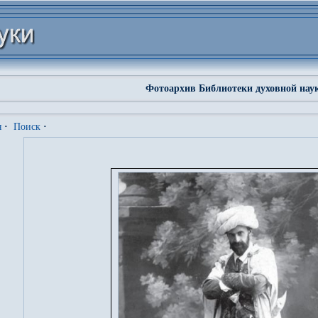
Фотоархив Библиотеки духовной нау
я
·
Поиск
·