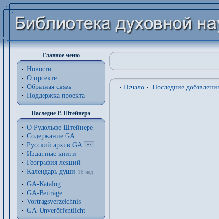
Главное меню
Новости
О проекте
Обратная связь
·
Начало
·
Последние добавлени
Поддержка проекта
Наследие Р. Штейнера
О Рудольфе Штейнере
Содержание GA
Русский архив GA
Изданные книги
География лекций
Календарь души
18 нед.
GA-Katalog
GA-Beiträge
Vortragsverzeichnis
GA-Unveröffentlicht