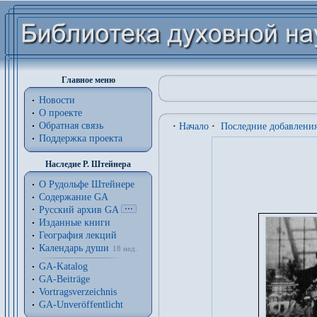
Главное меню
Новости
О проекте
Обратная связь
·
Начало
·
Последние добавлени
Поддержка проекта
Наследие Р. Штейнера
О Рудольфе Штейнере
Содержание GA
Русский архив GA
Изданные книги
География лекций
Календарь души
18 нед.
GA-Katalog
GA-Beiträge
Vortragsverzeichnis
GA-Unveröffentlicht