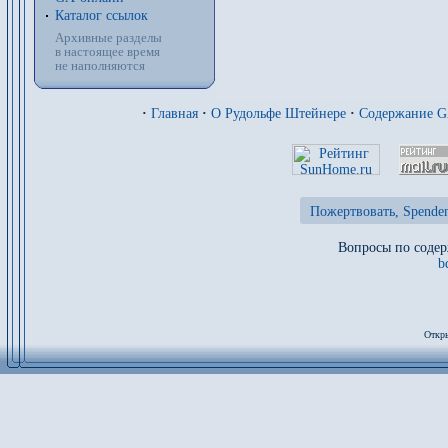
Каталог ссылок
Архивные разделы
в настоящее время
не наполняются
·
Главная
·
О Рудольфе Штейнере
·
Содержание 
Пожертвовать, Spenden
Вопросы по содер
b
Откры