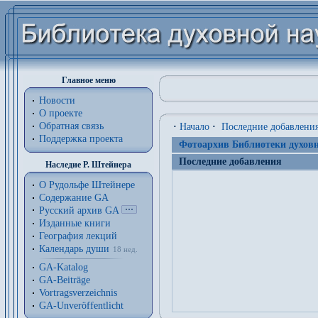
Главное меню
Новости
О проекте
Обратная связь
·
Начало
·
Последние добавлени
Поддержка проекта
Фотоархив Библиотеки духовн
Последние добавления
Наследие Р. Штейнера
О Рудольфе Штейнере
Содержание GA
Русский архив GA
Изданные книги
География лекций
Календарь души
18 нед.
GA-Katalog
GA-Beiträge
Vortragsverzeichnis
GA-Unveröffentlicht