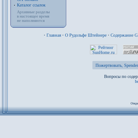
Каталог ссылок
Архивные разделы
в настоящее время
не наполняются
·
Главная
·
О Рудольфе Штейнере
·
Содержание 
Пожертвовать, Spenden
Вопросы по содер
b
Откры