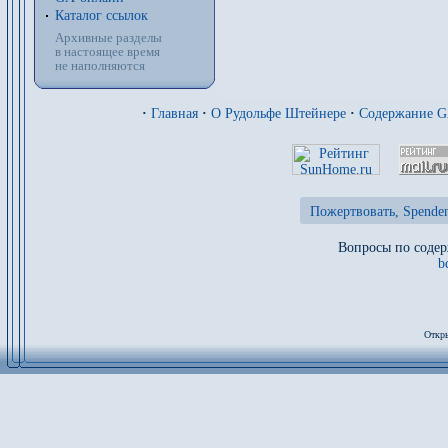
Каталог ссылок
Архивные разделы
в настоящее время
не наполняются
·
Главная
·
О Рудольфе Штейнере
·
Содержание 
Пожертвовать, Spenden
Вопросы по содер
b
Откры