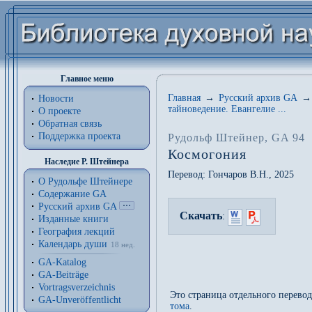
Главное меню
Главная
→
Русский архив GA
→
Новости
тайноведение. Евангелие ...
О проекте
Обратная связь
Поддержка проекта
Рудольф Штейнер
, GA 94
Космогония
Наследие Р. Штейнера
Перевод:
Гончаров В.Н.
, 2025
О Рудольфе Штейнере
Содержание GA
Русский архив GA
Скачать
:
Изданные книги
География лекций
Календарь души
18 нед.
GA-Katalog
GA-Beiträge
Vortragsverzeichnis
Это страница отдельного перево
GA-Unveröffentlicht
тома
.