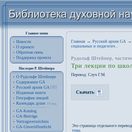
Главное меню
Главная
→
Русский архив GA
→
Новости
социальных и педагогич...
О проекте
Обратная связь
Поддержка проекта
Рудольф Штейнер
, частич
Три лекции по шко
Наследие Р. Штейнера
Перевод:
Случ Г.М.
О Рудольфе Штейнере
Содержание GA
Русский архив GA
Скачать
:
Изданные книги
География лекций
Календарь души
19 нед.
GA-Katalog
GA-Beiträge
Vortragsverzeichnis
Это страница отдельного перево
GA-Unveröffentlicht
тома
.