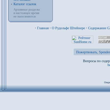
Каталог ссылок
Архивные разделы
в настоящее время
не наполняются
·
Главная
·
О Рудольфе Штейнере
·
Содержание 
Пожертвовать, Spenden
Вопросы по содер
b
Откры