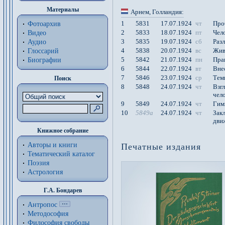
Материалы
Арнем
, Голландия
:
1
5831
17.07.1924
чт
Про
Фотоархив
2
5833
18.07.1924
пт
Чел
Видео
3
5835
19.07.1924
сб
Раз
Аудио
4
5838
20.07.1924
вс
Жив
Глоссарий
5
5842
21.07.1924
пн
Пра
Биографии
6
5844
22.07.1924
вт
Вне
7
5846
23.07.1924
ср
Тем
Поиск
8
5848
24.07.1924
чт
Взг
чел
9
5849
24.07.1924
чт
Гим
10
5849a
24.07.1924
чт
Зак
дви
Книжное собрание
Авторы и книги
Печатные издания
Тематический каталог
Поэзия
Астрология
Г.А. Бондарев
Антропос
Методософия
Философия cвободы