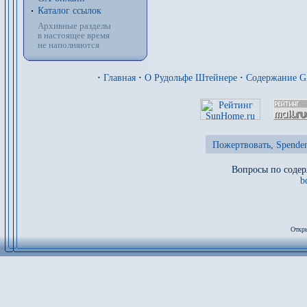
Каталог ссылок
Архивные разделы
в настоящее время
не наполняются
·
Главная
·
О Рудольфе Штейнере
·
Содержание 
Пожертвовать, Spenden
Вопросы по содер
b
Откры