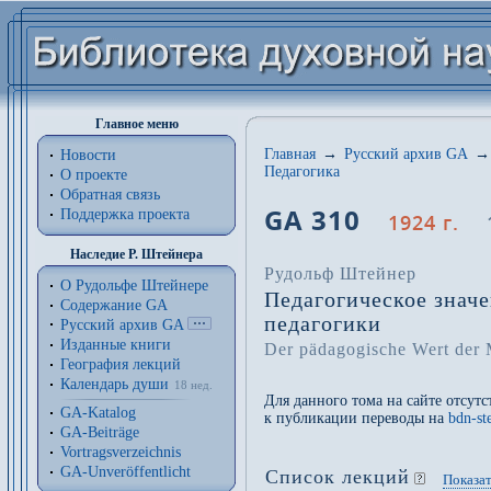
Главное меню
Главная
→
Русский архив GA
→
Новости
Педагогика
О проекте
Обратная связь
GA 310
Поддержка проекта
1924 г.
Наследие Р. Штейнера
Рудольф Штейнер
О Рудольфе Штейнере
Педагогическое значе
Содержание GA
педагогики
Русский архив GA
Изданные книги
Der pädagogische Wert der 
География лекций
Календарь души
18 нед.
Для данного тома на сайте отсут
GA-Katalog
к публикации переводы на
bdn-st
GA-Beiträge
Vortragsverzeichnis
GA-Unveröffentlicht
Список лекций
Показат