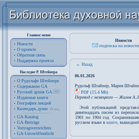
Главное меню
Новости
Новости
подписка на новости
О проекте
Обратная связь
Поддержка проекта
← Назад
Наследие Р. Штейнера
06.01.2026
О Рудольфе Штейнере
Рудольф Штайнер, Мария Штайне
Содержание GA
Русский архив GA
PDF (15.4 Mb)
Перевод с немецкого — Жилов А.Л.
Изданные книги
География лекций
Этой публикацией представ
Календарь души
18 нед.
девятнадцать писем из перепис
GA-Katalog
1901 по 1904 год. Сохранившаяс
GA-Beiträge
русском языке в
книге
, вышедшей
Vortragsverzeichnis
GA-Unveröffentlicht