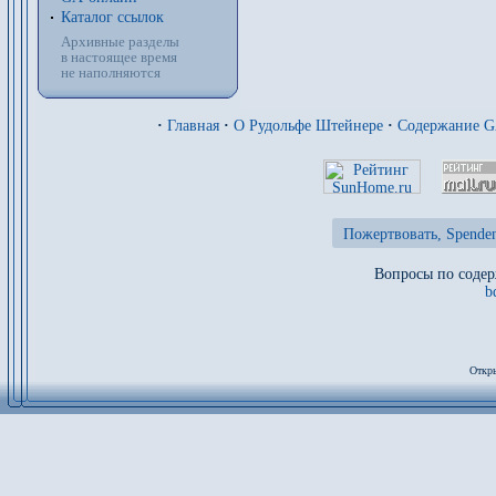
Каталог ссылок
Архивные разделы
в настоящее время
не наполняются
·
Главная
·
О Рудольфе Штейнере
·
Содержание 
Пожертвовать, Spenden
Вопросы по содер
b
Откры