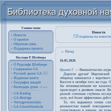
Главное меню
Новости
Новости
подписка на новости
О проекте
Обратная связь
Поддержка проекта
← Назад
Наследие Р. Штейнера
16.05.2026
О Рудольфе Штейнере
Содержание GA
Цвален Г.
— Вмешательство азури
Русский архив GA
Дорогие друзья! Мартовский 
Изданные книги
община) начинается с короткого
Касселе в октябре того же года.
География лекций
бы легкомысленным ни казалось
Календарь души
18 нед.
происходит в двояком смысле. В
GA-Katalog
разной степенью глубины исслед
GA-Beiträge
силу, всё более эффективно дей
Vortragsverzeichnis
То, что выражено этими сло
реальностью нашей повседневно
GA-Unveröffentlicht
существовало и раньше, не толь