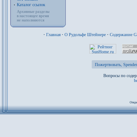
Каталог ссылок
Архивные разделы
в настоящее время
не наполняются
·
Главная
·
О Рудольфе Штейнере
·
Содержание 
Пожертвовать, Spenden
Вопросы по содер
b
Откры