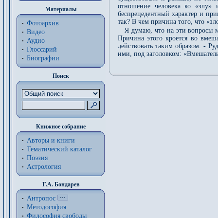
отношение человека ко «злу» 
Материалы
беспрецедентный характер и при
так? В чем причина того, что «з
Фотоархив
Я думаю, что на эти вопросы м
Видео
Причина этого кроется во вмеша
Аудио
действовать таким образом. - Р
Глоссарий
ими, под заголовком: «Вмешатель
Биографии
Поиск
Книжное собрание
Авторы и книги
Тематический каталог
Поэзия
Астрология
Г.А. Бондарев
Антропос
Методософия
Философия cвободы