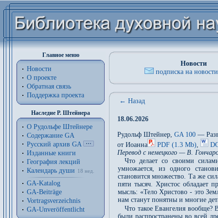
Главное меню
Новости
Новости
подписка на новости
О проекте
Обратная связь
Поддержка проекта
← Назад
Наследие Р. Штейнера
18.06.2026
О Рудольфе Штейнере
Рудольф Штейнер,
GA 100
— Разв
Содержание GA
Русский архив GA
от Иоанна
PDF (1.3 Mb)
,
DO
Перевод с немецкого — В. Гончар
Изданные книги
Что делает со своими силам
География лекций
умножается, из одного станов
Календарь души
18 нед.
становится множество. Та же си
GA-Katalog
пяти тысяч. Христос обладает 
GA-Beiträge
мысль: «Тело Христово - это Зем
нам станут понятны и многие дет
Vortragsverzeichnis
Что такое Евангелия вообще? 
GA-Unveröffentlicht
были распространены во всей др