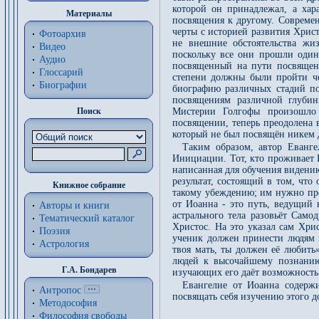
которой он принадлежал, а хар
Материалы
посвящения к другому. Совреме
черты с историей развития Хрис
Фотоархив
не внешние обстоятельства жи
Видео
поскольку все они прошли один
Аудио
посвященный на пути посвящен
Глоссарий
степени должны были пройти че
Биографии
биографию различных стадий по
посвящениям различной глубин
Поиск
Мистерии Голгофы произошло 
посвящении, теперь преодолена 
который не был посвящён никем 
Таким образом, автор Еванге
Инициации. Тот, кто проживает 
написанная для обучения видени
результат, состоящий в том, что
Книжное собрание
такому убеждению; им нужно проб
от Иоанна - это путь, ведущий 
Авторы и книги
астрального тела разовьёт Самод
Тематический каталог
Христос. На это указал сам Хри
Поэзия
ученик должен принести людям м
Астрология
твоя мать, ты должен её любить»
людей к высочайшему познанию
Г.А. Бондарев
изучающих его даёт возможность 
Евангелие от Иоанна содержи
Антропос
посвящать себя изучению этого д
Методософия
Философия cвободы