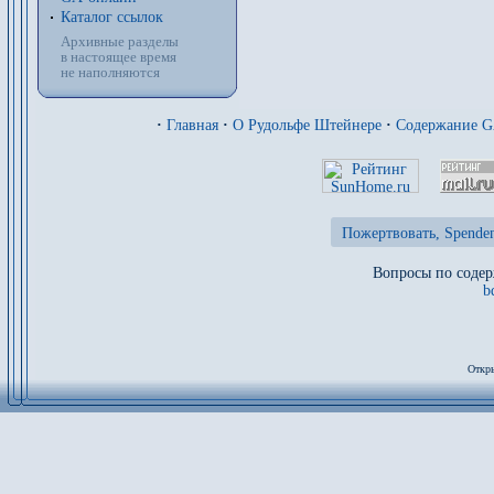
Каталог ссылок
Архивные разделы
в настоящее время
не наполняются
·
Главная
·
О Рудольфе Штейнере
·
Содержание 
Пожертвовать, Spenden
Вопросы по содер
b
Откры