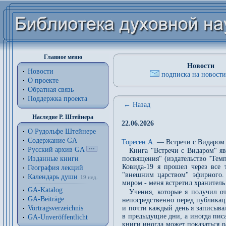
Главное меню
Новости
Новости
подписка на новости
О проекте
Обратная связь
Поддержка проекта
← Назад
Наследие Р. Штейнера
22.06.2026
О Рудольфе Штейнере
Содержание GA
Торесен А.
— Встречи с Видаро
Русский архив GA
Книга "Встречи с Видаром" я
Изданные книги
посвящения" (издательство "Темп
Ковида-19 я прошел через все 
География лекций
"внешним царством" эфирного.
Календарь души
19 нед.
миром - меня встретил хранител
GA-Katalog
Учения, которые я получил о
GA-Beiträge
непосредственно перед публикац
Vortragsverzeichnis
и почти каждый день я записывал
в предыдущие дни, а иногда пис
GA-Unveröffentlicht
книги иногда может показаться р