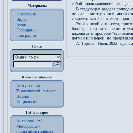
собой продолжающееся исследова
Материалы
В следующем разделе приводитс
не читавшие эту книгу, могли о
Фотоархив
современным хранителем порога 
Видео
Этой книгой я, по сути, приг
Аудио
благодарю вас за терпение и уч
Глоссарий
находятся в процессе "становле
Биографии
догмой или верой, но представле
А. Торесен. Июль 2022 года. С
Поиск
Книжное собрание
Авторы и книги
Тематический каталог
Поэзия
Астрология
Г.А. Бондарев
Антропос
Методософия
Философия cвободы