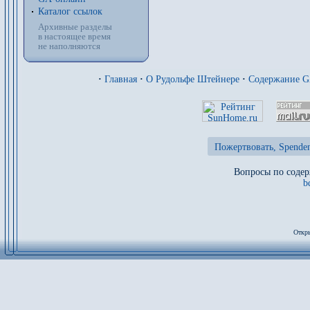
Каталог ссылок
Архивные разделы
в настоящее время
не наполняются
·
Главная
·
О Рудольфе Штейнере
·
Содержание 
Пожертвовать, Spenden
Вопросы по содер
b
Откры