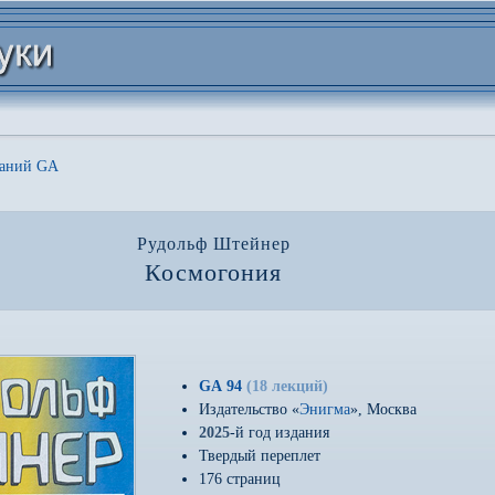
даний GA
Рудольф Штейнер
Космогония
GA 94
(18 лекций)
Издательство «
Энигма
», Москва
2025
-й год издания
Твердый переплет
176 страниц