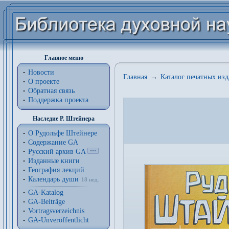
Главное меню
Новости
Главная
→
Каталог печатных из
О проекте
Обратная связь
Поддержка проекта
Наследие Р. Штейнера
О Рудольфе Штейнере
Содержание GA
Русский архив GA
Изданные книги
География лекций
Календарь души
18 нед.
GA-Katalog
GA-Beiträge
Vortragsverzeichnis
GA-Unveröffentlicht