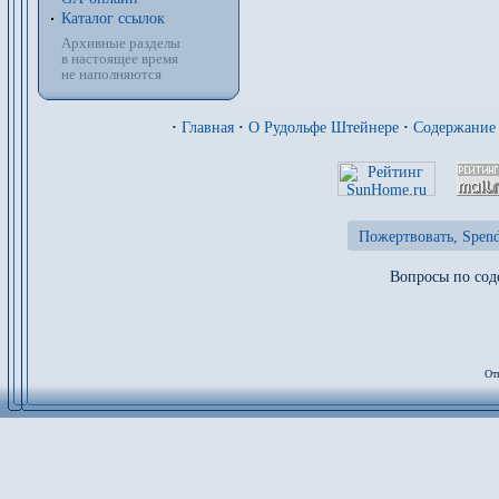
Каталог ссылок
Архивные разделы
в настоящее время
не наполняются
·
Главная
·
О Рудольфе Штейнере
·
Содержание
Пожертвовать, Spend
Вопросы по сод
От