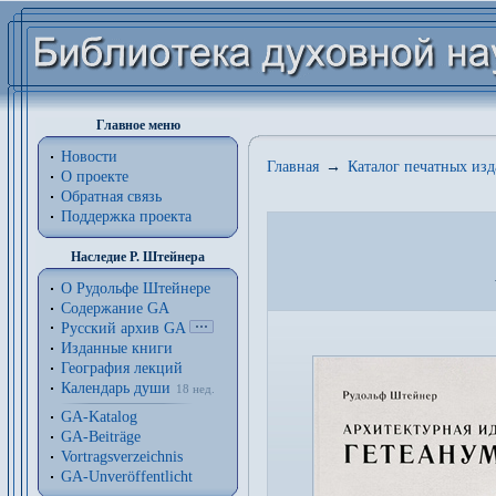
Главное меню
Новости
Главная
→
Каталог печатных из
О проекте
Обратная связь
Поддержка проекта
Наследие Р. Штейнера
О Рудольфе Штейнере
Содержание GA
Русский архив GA
Изданные книги
География лекций
Календарь души
18 нед.
GA-Katalog
GA-Beiträge
Vortragsverzeichnis
GA-Unveröffentlicht