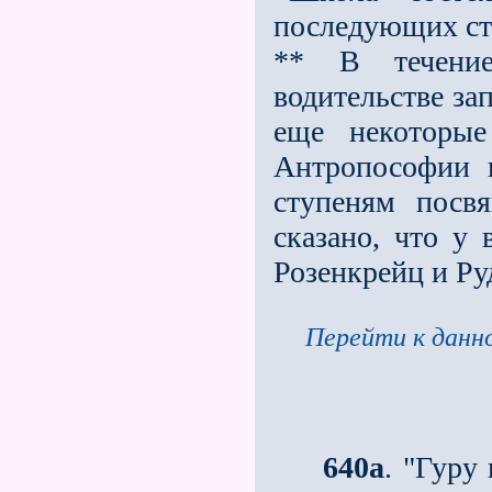
последующих ст
** В течени
водительстве з
еще некоторые
Антропософии 
ступе­ням пос
сказано, что у
Розенкрейц и Ру
Перейти к данно
640а
. "Гуру