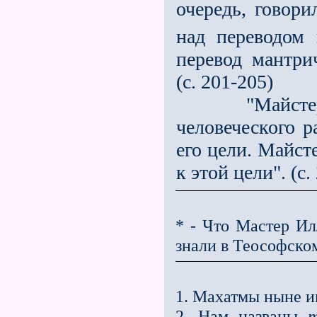
очередь, говори
над переводом
перевод мантри
(с. 201-205)
"Майстер Мо
человеческого р
его цели. Майст
к этой цели". (с.
* - Что Мастер И
знали в Теософско
1. Махатмы ныне и
2. Нам названы
т