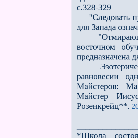
с.328-329
"Следовать пут
для Запада означ
"Отмирающие 
восточном обуч
предназначена д
Эзотерически
равновесии од
Майстеров: Ма
Майстер Иису
Розенкрейц**.
26
______________
*Школа состо