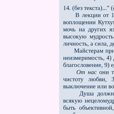
14. (без текста)..." 
В лекции от 13.X
воплощении Кутхум
мочь на других я
высокую мудрость
личность, а сила, д
Майстерам присущ
неизмеримость, 4) д
благословение, 9) 
От нас
они т
чистоту любви, 3
выключение или во
Душа должна бы
всякую нецеломудр
быть объективной