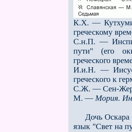
К.Х. — Кутхуми
греческому врем
С.н.П. — Инсп
пути" (его ок
греческого врем
И.и.Н. — Иисус
греческого к ге
С.Ж. — Сен-Жер
М. —
Мория. Ин
Дочь Оскара ф
язык "Свет на п