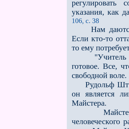
регулировать 
указания, как д
106, с. 38
Нам даются эз
Если кто-то отт
то ему потребуе
"Учитель нич
готовое. Все, ч
свободной воле. 
Рудольф Штайне
он является л
Майстера.
Майстер Мор
человеческого р