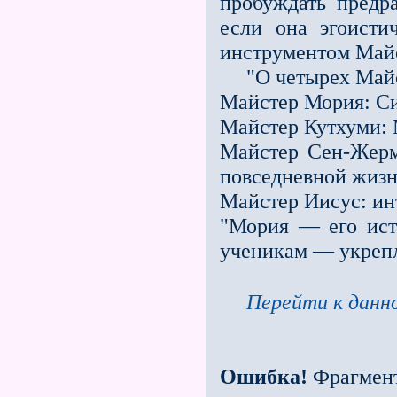
пробуждать предра
если она эгоисти
инструментом Майс
"О четырех Майст
Майстер Мория: Си
Майстер Кутхуми: 
Майстер Сен-Жерм
повседневной жизн
Майстер Иисус: ин
"Мория — его ист
ученикам — укрепл
Перейти к данно
Ошибка!
Фрагмен