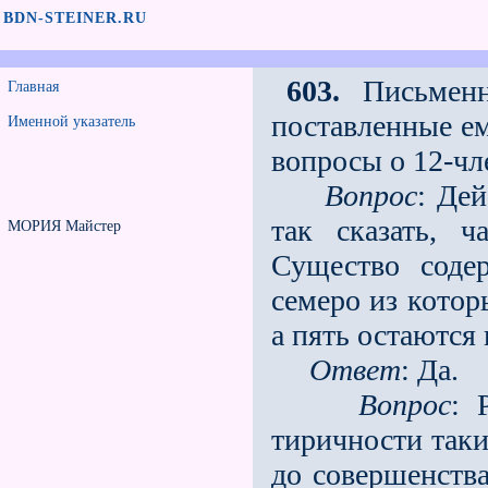
BDN-STEINER.RU
603.
Письменн
Главная
поставленные ем
Именной указатель
вопросы о 12-чл
Вопрос
: Де
так сказать, 
МОРИЯ Майстер
Существо соде
семеро из котор
а пять остаются
Ответ
: Да.
Вопрос
: 
тиричности таки
до совершенства 