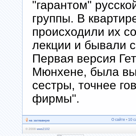
"гарантом" русск
группы. В квартир
происходили их со
лекции и бывали со
Первая версия Ге
Мюнхене, была вы
сестры, точнее го
фирмы".
О сайте
•
10 с
на заглавную
© 2008
wws2102