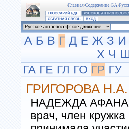
·
Главная
·
Содержание GA
·
Русс
ГЛОССАРИЙ БДН
РУССКОЕ АНТРОПОСОФ
ОБРАТНАЯ СВЯЗЬ
ВХОД
А
Б
В
Г
Д
Е
Ж
З
И
Х
Ч
ГА
ГЕ
ГЛ
ГО
ГР
ГУ
ГРИГОРОВА Н.А.
НАДЕЖДА АФАНАС
врач, член кружка
принимала участи