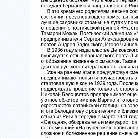
Белоцветов осознаёт, что в новой Герман
покидает Германию и направляется в Риг
В это время его родителям, весьма сос
состояния преуспевающего поместья: пы
лучшие садовники страны, на лугах у по
отношения с поэтической группой «На ст
Тамарой Межак. Поэтический альманах «М
предпринимателя Сергея Александровича 
поэтов Андрея Задонского, Игоря Чиннова
В 1936 году в издательстве Детковского
публикуется отзыв варшавского поэта Льв
отображения жизненных смыслов. Также п
деятеля русского литературного Таллина 
Уже на раннем этапе предчувствуя смен
предпринимают попытки поучаствовать в
стартовавшую в конце 1939 года. После
поддержвать прошение только со стороны 
Николай Белоцветов предпринимает ещё н
уютное обжитое имение Варино и готовно
окрестностях латвийской столицы на зав
итоге Белоцветову с родителями и близк
отбыв из Риги в середине марта 1941 год
«Сегодня», обозреватель и мемуарист, оп
воспоминаний «На буреломе», написанной
сложное и болезненное решение сжечь св