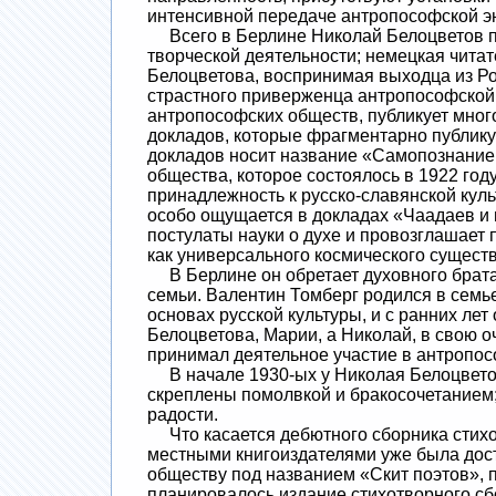
интенсивной передаче антропософской эн
Всего в Берлине Николай Белоцветов про
творческой деятельности; немецкая чита
Белоцветова, воспринимая выходца из Ро
страстного приверженца антропософской 
антропософских обществ, публикует мно
докладов, которые фрагментарно публику
докладов носит название «Самопознание 
общества, которое состоялось в 1922 год
принадлежность к русско-славянской кул
особо ощущается в докладах «Чаадаев и 
постулаты науки о духе и провозглашает
как универсального космического существ
В Берлине он обретает духовного брата
семьи. Валентин Томберг родился в семье
основах русской культуры, и с ранних л
Белоцветова, Марии, а Николай, в свою оч
принимал деятельное участие в антропо
В начале 1930-ых у Николая Белоцветов
скреплены помолвкой и бракосочетанием;
радости.
Что касается дебютного сборника стихот
местными книгоиздателями уже была дост
обществу под названием «Скит поэтов»,
планировалось издание стихотворного сб