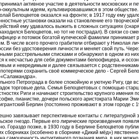
принимал активное участие в деятельности московских и п
-оккультным идеям, культивировавшимся в этом обществе.
й Белоцветов оказался на фронте; в 1917 году ему удало
нностные установки оказали на становление его творческо
действий ему удавалось выжить в сложных ситуациях (снар
находился Белоцветов, но тот не пострадал). В связи со см
фицер и потомок богатой купеческой фамилии принимает р
м. В числе всего прочего грабители отбирают у Николая л
ссии без удостоверения личности и меняет свой путь. Чере
ными расстрельными списками и обнаружил в одном из них
я к несчастью для себя документами белоофицера, и осозна
ивым и невредимым и далее связывается с родственниками
потерями сохранить своё коммерческое дело - Сергей Бел
 «Саламандра».
ого Петрограда в более спокойную и уютную Ригу, где вс
адок торговые дела. Семья Белоцветовых с помощью старш
естностях Риги и начинают строительство крупного имения
офке, пианистке, дочери польского аристократа Марии Эм
игрантский Берлин (постоянно проживают в этом городе с 1
но завязывает перспективные контакты с литературной эл
льское гнездо. Первые его лирические произведения появля
о. Гораздо позже, в 1930 году в Берлине Белоцветов публи
их сборниках (особенно в сборнике «Дикий мёд») явствен
на самоценность интуитивного познания мира, в них можно