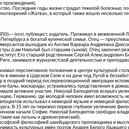
е произведения).
во. Последние годы жизни страдал тяжелой болезнью; пос
тихотворений «Жатва», в который также вошло несколько те
50)— поэт, публицист, издатель. Проживал в межвоенной Л
т-Петербурга в богатой купеческой семье. Отец — преуспе
ммерсантов-выходцев из Англии Варвара Андреевна Диксон
сестры (сам Николай был старшим сыном). Отец закончил ре
институт. Его старший родственник Сергей Александрович 
 Риге, занимался журналистской деятельностью и преподав
имал перспективное положение в центре культурной столи
о в имении в Царском Селе и на даче под Лугой в беззабо
ор в поздний период послереволюционной эмиграции вспоми
ли балы, маскарады, устраивались представления в домашн
мали активное участие. Николай Белоцветов всерьёз увле
анцию, Германию, где молодой человек имел возможность че
Белоцветов испытывал к немецкой музыке и немецкой филос
урга. В 15 лет он пережил первое глубокое увлечение фило
енном начале Софии. Николай Белоцветов свободно владел
такие как латынь и древнегреческий).
ософской философией швейцарского проповедника и мысли
ачимость культурных имён поэтов Андрея Белого (бывшего