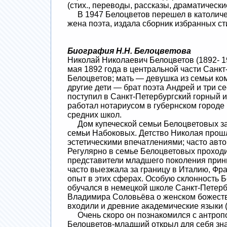
(стих., переводы, рассказы, драматически
В 1947 Белоцветов перешел в католичест
жена поэта, издала сборник избранных с
Биография Н.Н. Белоцветова
Николай Николаевич Белоцветов (1892- 19
мая 1892 года в центральной части Санк
Белоцветов; мать — девушка из семьи ко
другие дети — брат поэта Андрей и три 
поступил в Санкт-Петербургский горный 
работал нотариусом в губернском городе
средних школ.
Дом купеческой семьи Белоцветовых зан
семьи Набоковых. Детство Николая прошл
эстетическими впечатлениями; часто авт
Регулярно в семье Белоцветовых проходи
представители младшего поколения прини
часто выезжала за границу в Италию, Фр
опыт в этих сферах. Особую склонность 
обучался в немецкой школе Санкт-Петерб
Владимира Соловьёва о женском божеств
входили и древние академические языки (
Очень скоро он познакомился с антроп
Белоцветов-младший открыл для себя зн