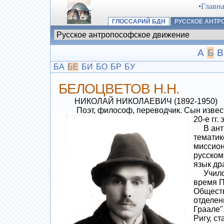
·
Главн
ГЛОССАРИЙ БДН
РУССКОЕ АНТ
А
Б
В
БА
БЕ
БИ
БО
БР
БУ
БЕЛОЦВЕТОВ Н.Н.
НИКОЛАЙ НИКОЛАЕВИЧ (1892-1950)
Поэт, философ, переводчик. Сын известн
20-е гг.
В антро
тематик
миссион
русском
язык др
Учился 
время П
Обществ
отделен
Граале"
Ригу, с