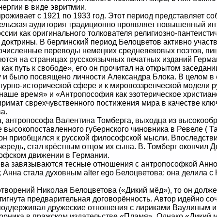
ергии в виде эвритмии.
живает с 1921 по 1933 год. Этот период представляет соб
тельская аудитория традиционно проявляет повышенный ин
ссии как оригинального толкователя религиозно-пантеисти
доктрины. В берлинский период Белоцветов активно участв
гочисленные переводы немецких средневековых поэтов, пи
ются на страницах русскоязычных печатных изданий Герма
как путь к свободе», его он прочитал на открытом заседан
у и было посвящено личности Александра Блока. В целом в
ьтурно-исторической сфере и к мировоззренческой модели р
наше время» и «Антропософия как эзотерическое христианс
 примат сврехчувственного постижения мира в качестве кл
а.
, антропософа Валентина Томберга, выходца из высокооб
 высокопоставленного губернского чиновника в Ревеле ( Т
ет он приобщился к русской философской мысли. Впоследст
ередь, стал крёстным отцом их сына. В. Томберг окончил Де
софском движении в Германии.
а завязываются тесные отношения с антропософкой Анно
 Анна стала духовным alter ego Белоцветова; она делила с
ворений Николая Белоцветова («Дикий мёд»), то он должен
игнута предварительная договорённость. Автор идейно со
 поддерживал дружеские отношения с лириками Ваулиным 
орника в пражском издательстве «Пламя». Однако «Дикий 