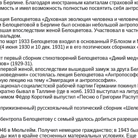
 Берлине. Благодаря иностранным капиталам страховой к
мость и имел возможность полностью посвятить себя антро
ция Белоцветова «Духовная эволюция человека и человече
Белоцветовой в Берлине был основан небольшой антропосо
авшая впоследствии женой Белоцветова. Участвовал в час
нвальдом.
 по март 1933 Белоцветов входил в основанный Р.Блохом и
(4 июня 1930 и 10 дек. 1931) и в его поэтических сборниках
 первый сборник стихотворений Белоцветова «Дикий мед».
ов» (1929-31).
первой женой, впоследствии вышедшей замуж за друга Бел
ановедения» состоялась лекция Белоцветова «Антропософс
ичную лекцию на тему «Эмиграция и антропософия».
ционал-социалистской рабочей партии Германии покинул Б
кратно бывал в Таллине (где в нояб. 1933 выступал на лит
онимом Фёдор Короткий выпустил «Песню о Григории Расп
прижизненный) русскоязычный поэтический сборник «Шелес
нтропа Белоцветову с семьей удалось добиться разрешени
46 в Мюльгейм. Получил немецкое гражданство; в 1943 бы
годы жил в крайне стесненных материальных условиях. Еще 