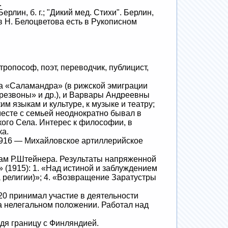
.
лин, б. г.; "Дикий мед. Стихи". Берлин,
ив Н. Белоцветова есть в Рукописном
опософ, поэт, переводчик, публицист,
а «Саламандра» (в рижской эмиграции
резвоны» и др.), и Варвары Андреевны
м языкам и культуре, к музыке и театру;
месте с семьей неоднократно бывал в
ого Села. Интерес к философии, в
ка.
1916 — Михайловское артиллерийское
ам Р.Штейнера. Результаты напряженной
 (1915): 1. «Над истиной и заблуждением
а религии)»; 4. «Возвращение Заратустры
20 принимал участие в деятельности
а нелегальном положении. Работал над
дя границу с Финляндией.