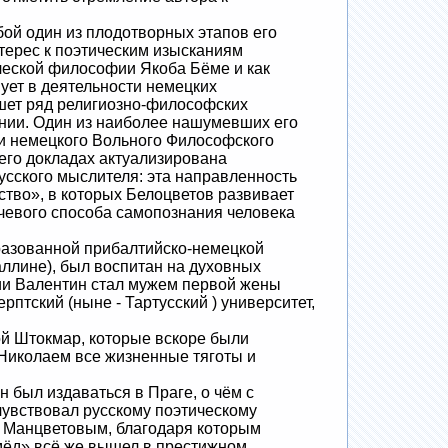
ой один из плодотворных этапов его
терес к поэтическим изысканиям
ческой философии Якоба Бёме и как
ует в деятельности немецких
шет ряд религиозно-философских
нии. Один из наиболее нашумевших его
ии немецкого Вольного Философского
 его докладах актуализирована
усского мыслителя: эта направленность
тво», в которых Белоцветов развивает
ючевого способа самопознания человека
разованной прибалтийско-немецкой
аллине), был воспитан на духовных
вии Валентин стал мужем первой жены
рптский (ныне - Тартусский ) университет,
й Штокмар, которые вскоре были
 Николаем все жизненные тяготы и
 был издаваться в Праге, о чём с
чувствовал русскому поэтическому
и Манцветовым, благодаря которым
мёд» всё же вышел в престижном