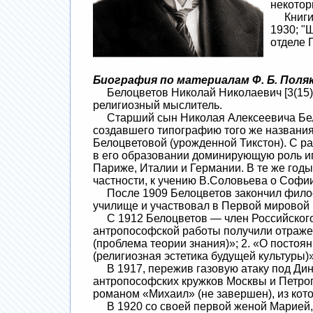
некотор
Книги Н
1930; "
отделе Г
Биография по материалам Ф. Б. Поля
Белоцветов Николай Николаевич [3(15).5
религиозный мыслитель.
Старший сын Николая Алексеевича Белоц
создавшего типографию того же названия
Белоцветовой (урожденной Тикстон). С ра
в его образовании доминирующую роль иг
Париже, Италии и Германии. В те же год
частности, к учению В.Соловьева о Софи
После 1909 Белоцветов закончил филосо
училище и участвовал в Первой мировой 
С 1912 Белоцветов — член Российского 
антропософской работы получили отражен
(проблема теории знания)»; 2. «О постоя
(религиозная эстетика будущей культуры)»
В 1917, пережив газовую атаку под Дина
антропософских кружков Москвы и Петрог
романом «Михаил» (не завершен), из ко
В 1920 со своей первой женой Марией, 