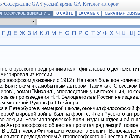
ая
·
Содержание GA
·
Русский архив GA
·
Каталог авторов
·
РОПОСОФСКОЕ ДВИЖЕНИ…
О САЙТЕ
10 САМЫХ
ОБРАТНАЯ СВЯЗ
Г
Д
Е
Ж
З
И
К
Л
М
Н
О
П
Р
С
Т
У
Ф
Х
Ч
Ш
Щ
ого русского предпринимателя, финансового деятеля, титу
 эмигрировал из России.
пософском движении с 1912 г. Написал большое количес
е. Был ярким и самобытным автором. Таких как "О русском 
еров", роман "Михаил", впоследствии уничтоженный, но сох
 языке произведения Н.Н. Белоцветова в России не издава
ам-мистерий Рудольфа Штейнера.
в Петербурге в немецкой школе, окончил философский фак
ервой мировой войны был на фронте. Член Русского антр
е лекции "Религия творческой воли" изданы отдельной книгой
ии Антропософского общества прочитал ряд лекций, позже 
. В 1921 г. через Финляндию уезжает в Берлин. Встречается 
тановится председателем Антропософского общества в Латви