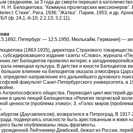
ым сведениям, за 3 года до смерти перешел в католичество
. Н. Белоцветова: "Коммуна пролетарских миссионеров". Бер
Шелест. Стихи". Рига, 1936; "Жатва". Париж, 1953, и др. Арх
БЛ (ф. 24,1.-6-10; 2.2,13; 3.2.11).
кова
.1892, Петербург — 12.5.1950, Мюльхайм, Германия] — антр
ветова (1863-1935), директора Страхового товариществ
, субсидировавшего издание газеты «Слово», журнала «Пе
нних лет Белоцветов проявлял интерес к западноевропейски
рала немецкая культура. В детстве и юности Белоцветов в
ы большое влияние на Белоцветов оказала атмосфера Царск
и, определил направление его дальнейшего духовного поис
фский факультет Санкт-Петербургского университета, в 
войне.
Антропософского общества. Переводил цикл мистерий-др
ие в цикле лекций Белоцветова «Религия творческой воли»
нной ценности (проблема этики)»; 3. «Голос миров (проблем
.
бургом (Даугавпилсом), возвратился в Петроград. В 1917-
рада, подвергаясь опасности быть арестованным и живя н
торого были опубликованы лишь фрагменты.
урожденной Лейтнеккер-Дембской, бежал из России, перей