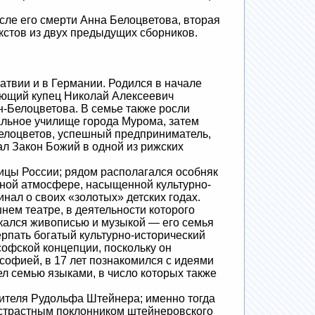
ле его смерти Анна Белоцветова, вторая
кстов из двух предыдущих сборников.
атвии и в Германии. Родился в начале
вающий купец Николай Алексеевич
-Белоцветова. В семье также росли
альное училище города Мурома, затем
Белоцветов, успешный предприниматель,
ал Закон Божий в одной из рижских
цы России; рядом располагался особняк
тной атмосфере, насыщенной культурно-
нал о своих «золотых» детских годах.
ем театре, в деятельности которого
кался живописью и музыкой — его семья
рпать богатый культурно-исторический
офской концепции, поскольку он
софией, в 17 лет познакомился с идеями
 семью языками, в число которых также
теля Рудольфа Штейнера; именно тогда
 страстным поклонником штейнеровского