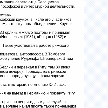
омпании своего отца Белоцветов
пософской и литературной деятельности.
ства».
фский кружок; в числе его участников
тном литературном объединении «Кружок
 М.Горлиным «Клуб поэтов» и принимал
 «Новоселье» (1931), «Роща» (1932) и
 Также участвовал в работе рижского
оцветова, антропософа В.Томберга.
кое учение Рудольфа Штейнера». В том
ерлин и переехал в Ригу; там 30 июня
урном вечере). Председатель рижской
утине», пародирующую фольклорную
т», в который, по мнению Ю.Иваска,
я на выезд в Германию и покинуть Ригу
л признан непригодным для службы в
в Берлине начал писать также по-немецки