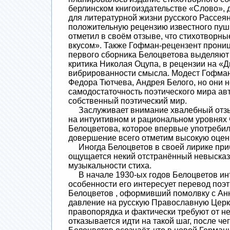
берлинском книгоиздательстве «Слово», 
для литературной жизни русского Рассеян
положительную рецензию известного пушк
отметил в своём отзыве, что стихотвор
вкусом». Также Гофман-рецензент проница
первого сборника Белоцветова выделяют 
критика Николая Оцупа, в рецензии на «
вибрированности смысла. Модест Гофман 
Федора Тютчева, Андрея Белого, но они 
самодостаточность поэтического мира авто
собственный поэтический мир.
Заслуживает внимание хвалебный отзыв в
на интуитивном и рациональном уровнях
Белоцветова, которое впервые употребил 
довершение всего отметим высокую оцен
Иногда Белоцветов в своей лирике приб
ощущается некий отстранённый невысказа
музыкальности стиха.
В начале 1930-ых годов Белоцветов инт
особенности его интересует перевод поэт
Белоцветов , оформивший помолвку с Анн
давление на русскую Православную Церко
правопорядка и фактически требуют от не
отказывается идти на такой шаг, после ч