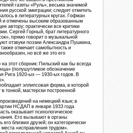
ителей газеты «Руль», весьма значимой
ния русской эмиграции; следует отметить
алось в литературных кругах. Гофман
ой и отмечены высоким образованным
ее автору; практически все критики
ии. Сергей Горный, брат литературного
ок», прямо говорит о музыкальной
уют отзвуки поэзии Александра Пушкина,
 также отмечает самобытность и
знообразен, но всё же это его
а этот сборник: Пильский как бы всегда
инца» (полушутливое обозначение
ая Рига 1920-ых — 1930-ых годов. В
х».
обладает эллипсовая форма, в которой
в тонкой, мастерски построенной
роизведений на немецкий язык; в
 партии НСДАП в январе 1933 года
асть оказывает психологическое
чания. Его вызывают в органы
 его близких друзей; он категорически
в места «исправления трудом».