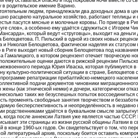
ии ему оставаться опасно и под покровом ночи вместе со 
у в родительское имение Варино.
тоятельным людям, принадлежали два доходных дома в цен
шно расцвело натуральное хозяйство, работают теплицы и
местья пасутся мясные и молочные коровы. По приезде в Ри
руге слов», а особенно ему удаётся сдружиться с Игорем 
ансарда», который ведут «струговцы», выходит на деньги 
Белоцветова. П. Пильский в одной из своих новых реценз
 и Николая Белоцветова, фактически наделяя их статусом 
 в Риге выходит новый сборник Белоцветова под название
а Гамалицкого, в котором рецензент отечает творческую н
оложительные оценки даются в рижской рецензии Пильского
межвоенного периода Юрия Иваска, которая публикуется в 
у культурно-политической ситуации в стране, Белоцветов
 программе репатриации прибалтийско-немецкого населени
 коллективной подачи документов чиновники миграционнно
жены (как этнической немки) и дочери, категорически отка
есколько таких же безуспешных попыток воссоединиться с 
сть променять свободные занятия творчеством и беззабот
едомую бесперспективность и неопределённость в недавно 
ими родственниками удаётся в буквальном смысле запрыгнут
а, когда после аннексии Латвия уже является частью СССР. 
исывает эти страницы из жизни русской общины Латвии в св
 в конце 1960-ых годов. Он свидетельствует о том, что пе
ой литературный архив, поскольку боится оставить компр