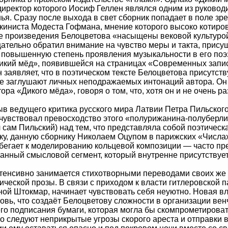
директор которого Иосиф Геллен являлся одним из руковод
ья. Сразу после выхода в свет сборник попадает в поле зре
иниста Модеста Гофмана, мнение которого высоко котиров
ные произведения Белоцветова «насыщены вековой культур
тельно обратил внимание на чувство меры и такта, присущ
повышенную степень проявления музыкальности в его поэз
Дикий мёд», появившейся на страницах «Современных запис
заявляет, что в поэтическом тексте Белоцветова присутств
не заглушают личных неподражаемых интонаций автора. Он
ра «Дикого мёда», говоря о том, что, хотя он и не очень ра
едущего критика русского мира Латвии Петра Пильского н
 чувствовал превосходство этого «полурижанина-полуберл
сам Пильский) над тем, что представляла собой поэтическ
ку, данную сборнику Николаем Оцупом в парижских «Числа
егает к моделированию кольцевой композиции — часто пре
нный смысловой сегмент, который внутренне присутствует 
енсивно занимается стихотворными переводами своих же п
ической прозы. В связи с приходом к власти гитлеровской
ой Штокмар, начинает чувствовать себя неуютно. Новая вл
вь, что создаёт Белоцветову сложности в организации вен
го подписания бумаги, которая могла бы скомпрометировать
его следуют неприкрытые угрозы скорого ареста и отправки 