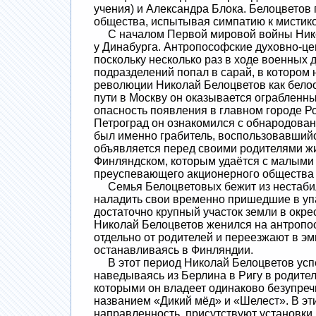
учения) и Александра Блока. Белоцветов 
общества, испытывая симпатию к мистико
С началом Первой мировой войны Никола
у Динабурга. Антропософские духовно-це
поскольку несколько раз в ходе военных 
подразделений попал в сарай, в котором 
революции Николай Белоцветов как белоо
пути в Москву он оказывается ограбленны
опасность появления в главном городе Ро
Петроград он ознакомился с обнародован
был именно грабитель, воспользовавшийс
объявляется перед своими родителями ж
Финляндском, которым удаётся с малыми 
преуспевающего акционерного общества
Семья Белоцветовых бежит из нестабильн
наладить свои временно пришедшие в уп
достаточно крупный участок земли в окр
Николай Белоцветов женился на антропос
отдельно от родителей и переезжают в эм
останавливаясь в Финляндии.
В этот период Николай Белоцветов успеш
наведываясь из Берлина в Ригу в родите
которыми он владеет одинаково безупречн
названием «Дикий мёд» и «Шелест». В эт
направленность, присутствуют установки 