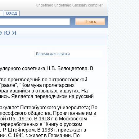
undefined
undefined
Glossary compiler
Ь
ВХОД
Э
Ю
Я
Версия для печати
лярного советника Н.В. Белоцветова. В
тво произведений по антропософской
Граале", "Коммуна пролетарских
ранившийся в отрывках, и других. На
лись. Является переводчиком на русский
ультет Петербургского университета; Во
опософского общества. Прочитанные им в
 (Пб., 1915). В 1918 г. в Московском
переработанных в "Книгу о русском
с Р. Штейнером. В 1933 г. приезжает в
и. С 1941 г. живет в Германии. По