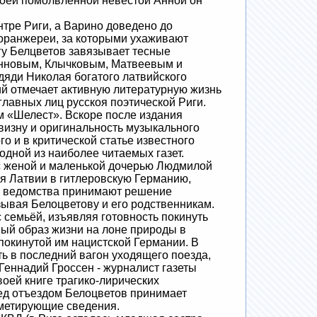
своей помолвленной невестой Анной он
тре Риги, а Варино доведено до
 оранжереи, за которыми ухаживают
гу Белцветов завязывает тесные
Чинновым, Клычковым, Матвеевым и
дяди Николая богатого латвийского
ий отмечает активную литературную жизнь
главных лиц русскоя поэтической Риги.
м «Шелест». Вскоре после издания
овизну и оригинальность музыкального
 и в критической статье известного
одной из наиболее читаемых газет.
 с женой и маленькой дочерью Людмилой
я Латвии в гитлеровскую Германию,
го ведомства принимают решение
зывая Белоцветову и его родственникам.
семьёй, изъявляя готовность покинуть
ный образ жизни на лоне природы в
покинутой им нацистской Германии. В
ь в последний вагон уходящего поезда,
Геннадий Гроссен - журналист газеты
оей книге трагико-лирических
ред отъездом Белоцветов принимает
ометирующие сведения.