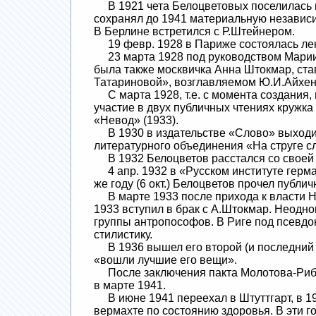
В 1921 чета Белоцветовых поселилась в
сохранял до 1941 материальную независи
В Берлине встретился с Р.Штейнером.
19 февр. 1928 в Париже состоялась лек
23 марта 1928 под руководством Марии 
была также москвичка Анна Штокмар, ст
Татариновой», возглавляемом Ю.И.Айхе
С марта 1928, т.е. с момента создания,
участие в двух публичных чтениях кружка 
«Невод» (1933).
В 1930 в издательстве «Слово» выходит
литературного объединения «На струге сл
В 1932 Белоцветов расстался со своей 
4 апр. 1932 в «Русском институте герм
же году (6 окт.) Белоцветов прочел публ
В марте 1933 после прихода к власти На
1933 вступил в брак с А.Штокмар. Неодно
группы антропософов. В Риге под псевд
стилистику.
В 1936 вышел его второй (и последний 
«вошли лучшие его вещи».
После заключения пакта Молотова-Риббе
в марте 1941.
В июне 1941 переехал в Штуттгарт, в 19
вермахте по состоянию здоровья. В эти 