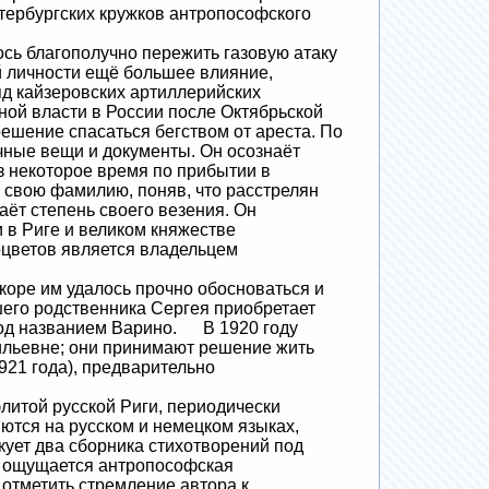
етербургских кружков антропософского
сь благополучно пережить газовую атаку
й личности ещё большее влияние,
яд кайзеровских артиллерийских
еной власти в России после Октябрьской
ешение спасаться бегством от ареста. По
ичные вещи и документы. Он осознаёт
з некоторое время по прибытии в
 свою фамилию, поняв, что расстрелян
ёт степень своего везения. Он
 в Риге и великом княжестве
оцветов является владельцем
коре им удалось прочно обосноваться и
его родственника Сергея приобретает
 под названием Варино. В 1920 году
ильевне; они принимают решение жить
921 года), предварительно
итой русской Риги, периодически
ются на русском и немецком языках,
кует два сборника стихотворений под
но ощущается антропософская
 отметить стремление автора к