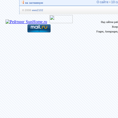
О сайте
•
10 с
на заглавную
© 2008
wws2102
Над сайтом ра
Вопр
Fragen, Anregungen