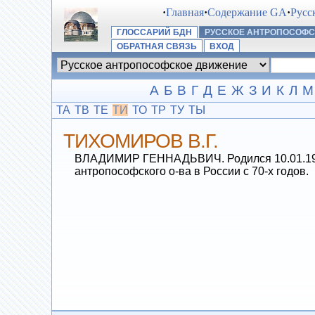
·
Главная
·
Содержание GA
·
Русс
ГЛОССАРИЙ БДН
РУССКОЕ АНТРОПОСОФ
ОБРАТНАЯ СВЯЗЬ
ВХОД
А
Б
В
Г
Д
Е
Ж
З
И
К
Л
М
ТА
ТВ
ТЕ
ТИ
ТО
ТР
ТУ
ТЫ
ТИХОМИРОВ В.Г.
ВЛАДИМИР ГЕННАДЬВИЧ. Родился 10.01.1941
антропософского о-ва в России с 70-х годов.