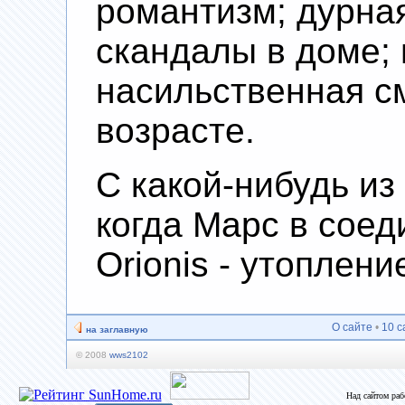
романтизм; дурная
скандалы в доме;
насильственная с
возрасте.
С какой-нибудь из
когда Марс в соед
Orionis - утоплени
О сайте
•
10 с
на заглавную
© 2008
wws2102
Над сайтом ра