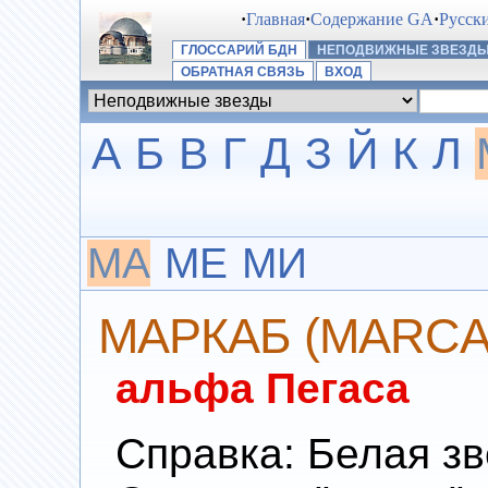
·
Главная
·
Содержание GA
·
Русск
ГЛОССАРИЙ БДН
НЕПОДВИЖНЫЕ ЗВЕЗД
ОБРАТНАЯ СВЯЗЬ
ВХОД
А
Б
В
Г
Д
З
Й
К
Л
МА
МЕ
МИ
МАРКАБ (MARCA
альфа Пегаса
Справка: Белая зв