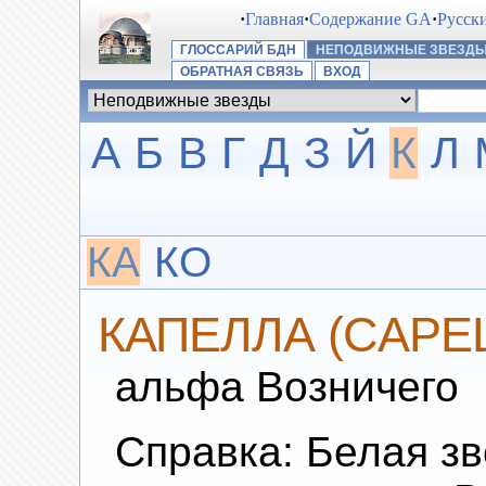
·
Главная
·
Содержание GA
·
Русск
ГЛОССАРИЙ БДН
НЕПОДВИЖНЫЕ ЗВЕЗД
ОБРАТНАЯ СВЯЗЬ
ВХОД
А
Б
В
Г
Д
З
Й
К
Л
КА
КО
КАПЕЛЛА (CAPE
альфа Возничего
Справка: Белая зв