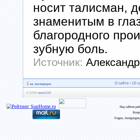
носит талисман, 
знаменитым в гла
благородного про
зубную боль.
Источник:
Александр
О сайте
•
10 с
на заглавную
© 2008
wws2102
Над сайтом ра
Вопр
Fragen, Anregungen