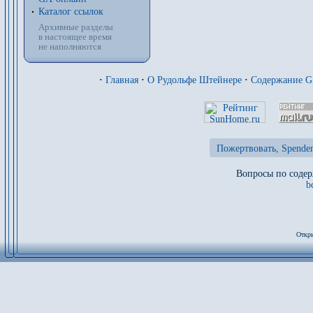
Каталог ссылок
Архивные разделы
в настоящее время
не наполняются
·
Главная
·
О Рудольфе Штейнере
·
Содержание 
Пожертвовать, Spenden
Вопросы по содер
b
Откры