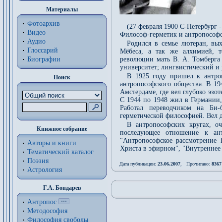
Материалы
Фотоархив
(27 февраля 1900 С-Петербург 
Видео
Философ-герметик и антропософс
Аудио
Родился в семье лютеран, вы
Глоссарий
Мёбеса, а так же алхимией, т
Биографии
революции мать В. А. Томберга
университет; лингвистический и 
В 1925 году пришел к антроп
Поиск
антропософского общества. В 19
Амстердаме, где вел глубоко эзо
С 1944 по 1948 жил в Германии,
Работал переводчиком на Би
герметической философией. Вел 
В антропософских кругах, о
Книжное собрание
последующее отношение к ан
"Антропософское рассмотрение 
Авторы и книги
Христа в эфирном", "Внутреннее р
Тематический каталог
Поэзия
Дата публикации:
23.06.2007
, Прочитано:
8367
Астрология
Г.А. Бондарев
Антропос
Методософия
Философия cвободы