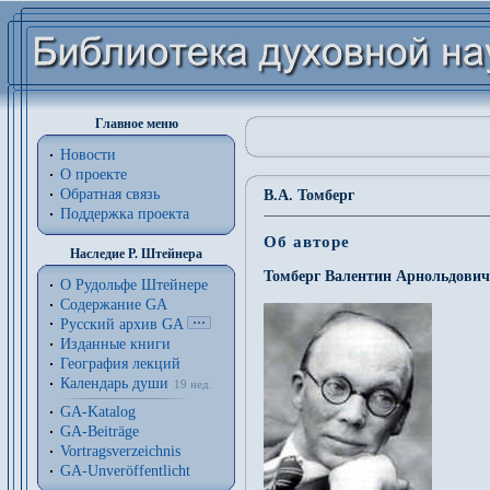
Главное меню
Новости
О проекте
Обратная связь
В.А. Томберг
Поддержка проекта
Об авторе
Наследие Р. Штейнера
Томберг Валентин Арнольдович
О Рудольфе Штейнере
Содержание GA
Русский архив GA
Изданные книги
География лекций
Календарь души
19 нед.
GA-Katalog
GA-Beiträge
Vortragsverzeichnis
GA-Unveröffentlicht