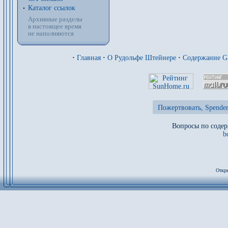
Каталог ссылок
Архивные разделы
в настоящее время
не наполняются
·
Главная
·
О Рудольфе Штейнере
·
Содержание 
Пожертвовать, Spenden
Вопросы по содер
b
Откры