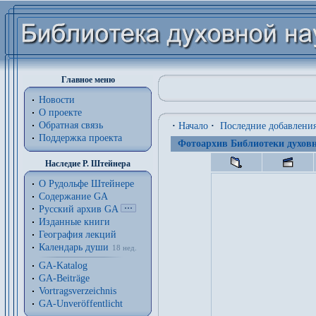
Главное меню
Новости
О проекте
Обратная связь
·
Начало
·
Последние добавлени
Поддержка проекта
Фотоархив Библиотеки духовн
Наследие Р. Штейнера
О Рудольфе Штейнере
Содержание GA
Русский архив GA
Изданные книги
География лекций
Календарь души
18 нед.
GA-Katalog
GA-Beiträge
Vortragsverzeichnis
GA-Unveröffentlicht