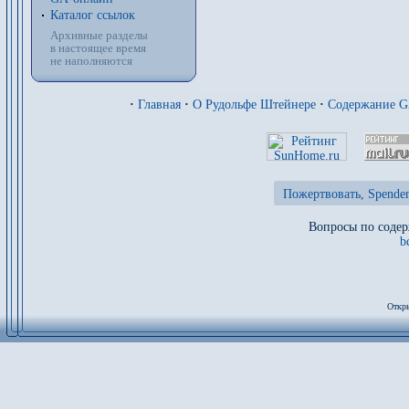
Каталог ссылок
Архивные разделы
в настоящее время
не наполняются
·
Главная
·
О Рудольфе Штейнере
·
Содержание 
Пожертвовать, Spenden
Вопросы по содер
b
Откры