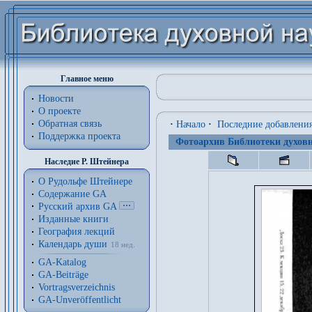
Главное меню
Новости
О проекте
Обратная связь
·
Начало
·
Последние добавлени
Поддержка проекта
Фотоархив Библиотеки духовн
Наследие Р. Штейнера
О Рудольфе Штейнере
Содержание GA
Русский архив GA
Изданные книги
География лекций
Календарь души
18 нед.
GA-Katalog
GA-Beiträge
Vortragsverzeichnis
GA-Unveröffentlicht