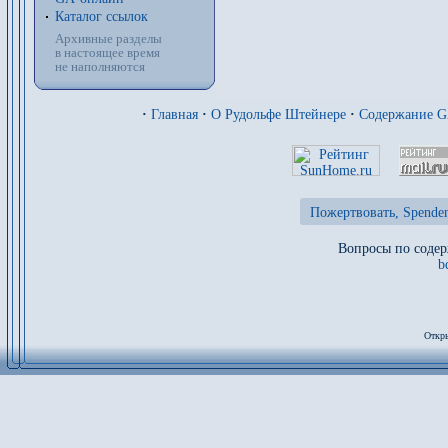
Каталог ссылок
Архивные разделы
в настоящее время
не наполняются
·
Главная
·
О Рудольфе Штейнере
·
Содержание 
Пожертвовать, Spenden
Вопросы по содер
b
Откры