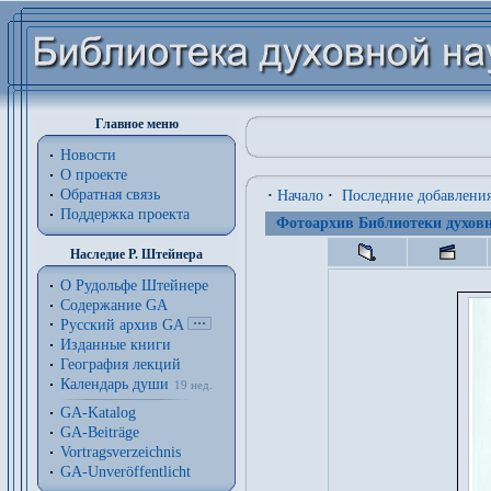
Главное меню
Новости
О проекте
Обратная связь
·
Начало
·
Последние добавлени
Поддержка проекта
Фотоархив Библиотеки духовн
Наследие Р. Штейнера
О Рудольфе Штейнере
Содержание GA
Русский архив GA
Изданные книги
География лекций
Календарь души
19 нед.
GA-Katalog
GA-Beiträge
Vortragsverzeichnis
GA-Unveröffentlicht