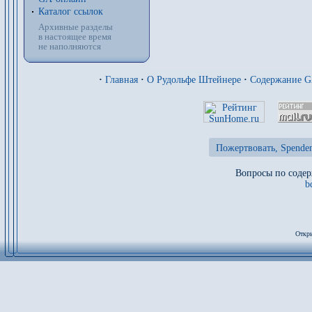
Каталог ссылок
Архивные разделы
в настоящее время
не наполняются
·
Главная
·
О Рудольфе Штейнере
·
Содержание 
Пожертвовать, Spenden
Вопросы по содер
b
Откры