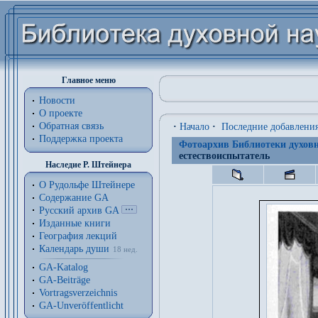
Главное меню
Новости
О проекте
Обратная связь
·
Начало
·
Последние добавлени
Поддержка проекта
Фотоархив Библиотеки духовн
естествоиспытатель
Наследие Р. Штейнера
О Рудольфе Штейнере
Содержание GA
Русский архив GA
Изданные книги
География лекций
Календарь души
18 нед.
GA-Katalog
GA-Beiträge
Vortragsverzeichnis
GA-Unveröffentlicht