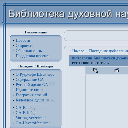
Главное меню
Новости
О проекте
Обратная связь
·
Начало
·
Последние добавлени
Поддержка проекта
Фотоархив Библиотеки духовн
естествоиспытатель
Наследие Р. Штейнера
О Рудольфе Штейнере
Содержание GA
Русский архив GA
Изданные книги
География лекций
Календарь души
18 нед.
GA-Katalog
GA-Beiträge
Vortragsverzeichnis
GA-Unveröffentlicht