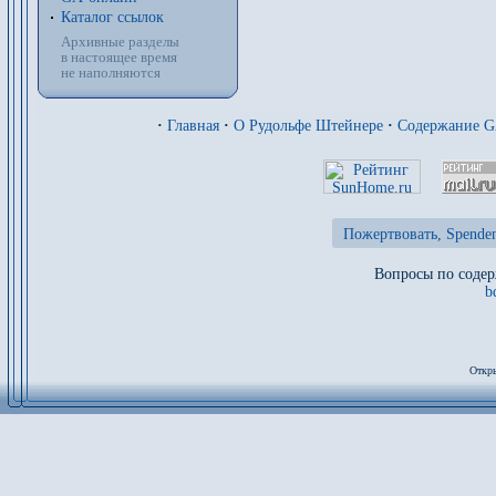
Каталог ссылок
Архивные разделы
в настоящее время
не наполняются
·
Главная
·
О Рудольфе Штейнере
·
Содержание 
Пожертвовать, Spenden
Вопросы по содер
b
Откры