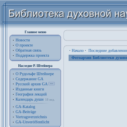
Главное меню
Новости
О проекте
Обратная связь
·
Начало
·
Последние добавлени
Поддержка проекта
Фотоархив Библиотеки духовн
Наследие Р. Штейнера
О Рудольфе Штейнере
Содержание GA
Русский архив GA
Изданные книги
География лекций
Календарь души
18 нед.
GA-Katalog
GA-Beiträge
Vortragsverzeichnis
GA-Unveröffentlicht