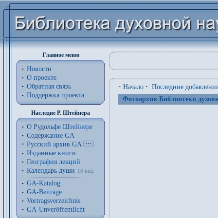
Главное меню
Новости
О проекте
Обратная связь
·
Начало
·
Последние добавлени
Поддержка проекта
Фотоархив Библиотеки духовн
Наследие Р. Штейнера
О Рудольфе Штейнере
Содержание GA
Русский архив GA
Изданные книги
География лекций
Календарь души
18 нед.
GA-Katalog
GA-Beiträge
Vortragsverzeichnis
GA-Unveröffentlicht