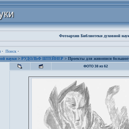
Фотоархив Библиотеки духовной нау
я
·
Поиск
·
ой науки
>
РУДОЛЬФ ШТЕЙНЕР
> Проекты для живописи большого
ФОТО 38 из 62