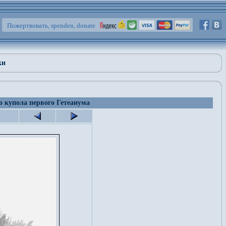
Пожертвовать, spenden, donate
ки
 купола первого Гетеанума