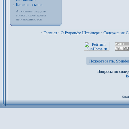
Каталог ссылок
Архивные разделы
в настоящее время
не наполняются
·
Главная
·
О Рудольфе Штейнере
·
Содержание 
Пожертвовать, Spenden
Вопросы по содер
b
Откры