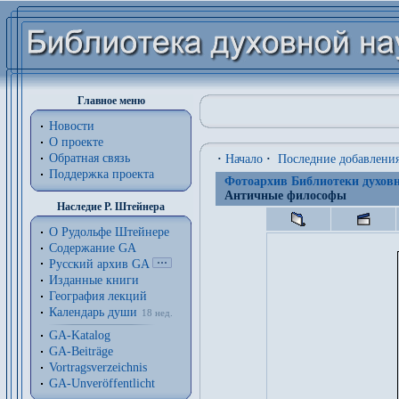
Главное меню
Новости
О проекте
Обратная связь
·
Начало
·
Последние добавлени
Поддержка проекта
Фотоархив Библиотеки духовн
Античные философы
Наследие Р. Штейнера
О Рудольфе Штейнере
Содержание GA
Русский архив GA
Изданные книги
География лекций
Календарь души
18 нед.
GA-Katalog
GA-Beiträge
Vortragsverzeichnis
GA-Unveröffentlicht