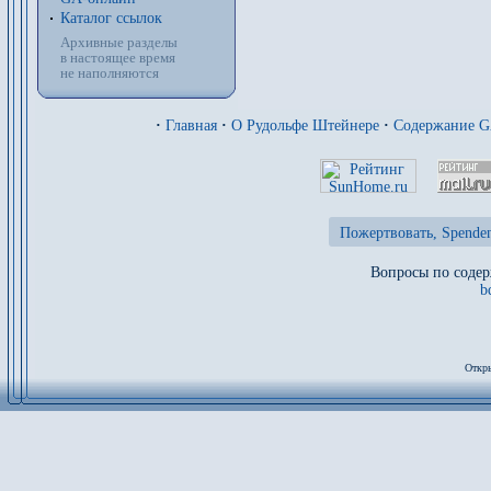
Каталог ссылок
Архивные разделы
в настоящее время
не наполняются
·
Главная
·
О Рудольфе Штейнере
·
Содержание 
Пожертвовать, Spenden
Вопросы по содер
b
Откры