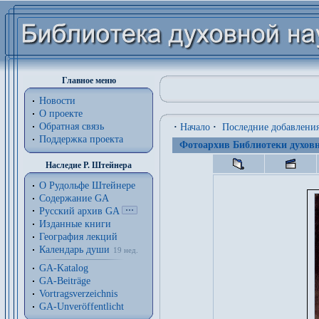
Главное меню
Новости
О проекте
Обратная связь
·
Начало
·
Последние добавлени
Поддержка проекта
Фотоархив Библиотеки духовн
Наследие Р. Штейнера
О Рудольфе Штейнере
Содержание GA
Русский архив GA
Изданные книги
География лекций
Календарь души
19 нед.
GA-Katalog
GA-Beiträge
Vortragsverzeichnis
GA-Unveröffentlicht