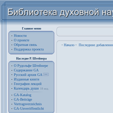
Главное меню
Новости
О проекте
Обратная связь
·
Начало
·
Последние добавлени
Поддержка проекта
Наследие Р. Штейнера
О Рудольфе Штейнере
Содержание GA
Русский архив GA
Изданные книги
География лекций
Календарь души
18 нед.
GA-Katalog
GA-Beiträge
Vortragsverzeichnis
GA-Unveröffentlicht