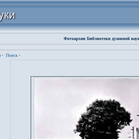
Фотоархив Библиотеки духовной нау
я
·
Поиск
·