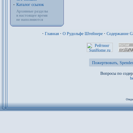
Каталог ссылок
Архивные разделы
в настоящее время
не наполняются
·
Главная
·
О Рудольфе Штейнере
·
Содержание 
Пожертвовать, Spenden
Вопросы по содер
b
Откры