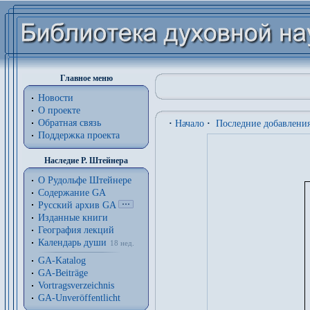
Главное меню
Новости
О проекте
Обратная связь
·
Начало
·
Последние добавлени
Поддержка проекта
Наследие Р. Штейнера
О Рудольфе Штейнере
Содержание GA
Русский архив GA
Изданные книги
География лекций
Календарь души
18 нед.
GA-Katalog
GA-Beiträge
Vortragsverzeichnis
GA-Unveröffentlicht