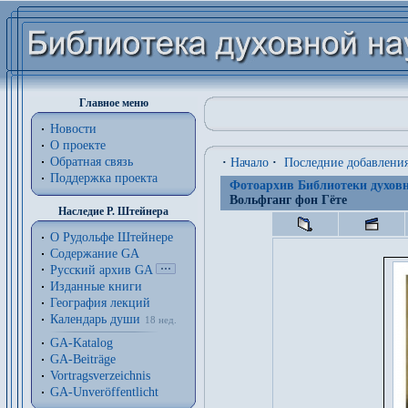
Главное меню
Новости
О проекте
Обратная связь
·
Начало
·
Последние добавлени
Поддержка проекта
Фотоархив Библиотеки духовн
Вольфганг фон Гёте
Наследие Р. Штейнера
О Рудольфе Штейнере
Содержание GA
Русский архив GA
Изданные книги
География лекций
Календарь души
18 нед.
GA-Katalog
GA-Beiträge
Vortragsverzeichnis
GA-Unveröffentlicht