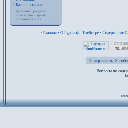
Каталог ссылок
Архивные разделы
в настоящее время
не наполняются
·
Главная
·
О Рудольфе Штейнере
·
Содержание 
Пожертвовать, Spenden
Вопросы по содер
b
Откры