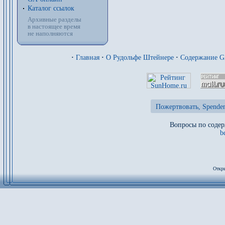
Каталог ссылок
Архивные разделы
в настоящее время
не наполняются
·
Главная
·
О Рудольфе Штейнере
·
Содержание 
Пожертвовать, Spenden
Вопросы по содер
b
Откры