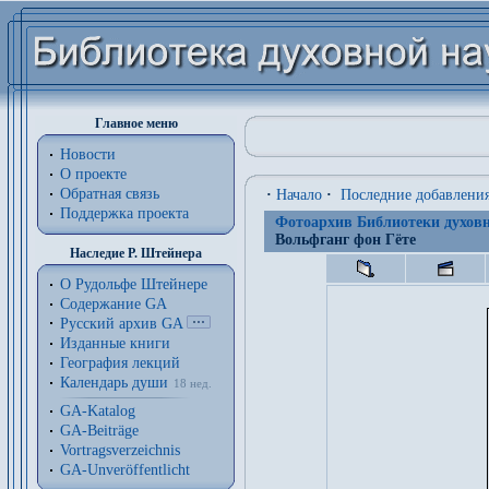
Главное меню
Новости
О проекте
Обратная связь
·
Начало
·
Последние добавлени
Поддержка проекта
Фотоархив Библиотеки духовн
Вольфганг фон Гёте
Наследие Р. Штейнера
О Рудольфе Штейнере
Содержание GA
Русский архив GA
Изданные книги
География лекций
Календарь души
18 нед.
GA-Katalog
GA-Beiträge
Vortragsverzeichnis
GA-Unveröffentlicht