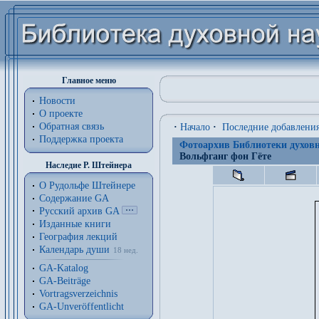
Главное меню
Новости
О проекте
Обратная связь
·
Начало
·
Последние добавлени
Поддержка проекта
Фотоархив Библиотеки духовн
Вольфганг фон Гёте
Наследие Р. Штейнера
О Рудольфе Штейнере
Содержание GA
Русский архив GA
Изданные книги
География лекций
Календарь души
18 нед.
GA-Katalog
GA-Beiträge
Vortragsverzeichnis
GA-Unveröffentlicht