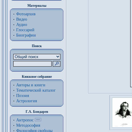
Материалы
Фотоархив
Видео
Аудио
Глоссарий
Биографии
Поиск
Книжное собрание
Авторы и книги
Тематический каталог
Поэзия
Астрология
Г.А. Бондарев
Антропос
Методософия
Философия cвободы