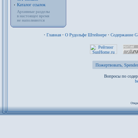
Каталог ссылок
Архивные разделы
в настоящее время
не наполняются
·
Главная
·
О Рудольфе Штейнере
·
Содержание 
Пожертвовать, Spenden
Вопросы по содер
b
Откры