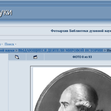
Фотоархив Библиотеки духовной нау
я
·
Поиск
·
ой науки
>
ВЫДАЮЩИЕСЯ ДЕЯТЕЛИ МИРОВОЙ ИСТОРИИ
> Ио
ФОТО 8 из 93