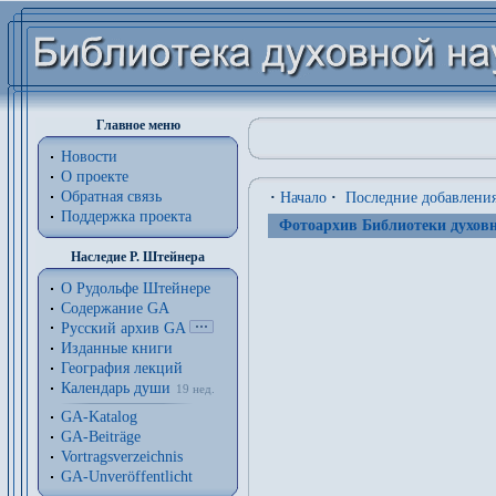
Главное меню
Новости
О проекте
Обратная связь
·
Начало
·
Последние добавлени
Поддержка проекта
Фотоархив Библиотеки духовн
Наследие Р. Штейнера
О Рудольфе Штейнере
Содержание GA
Русский архив GA
Изданные книги
География лекций
Календарь души
19 нед.
GA-Katalog
GA-Beiträge
Vortragsverzeichnis
GA-Unveröffentlicht