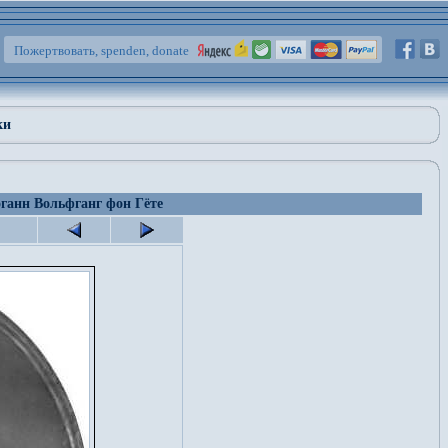
Пожертвовать, spenden, donate
ки
ганн Вольфганг фон Гёте