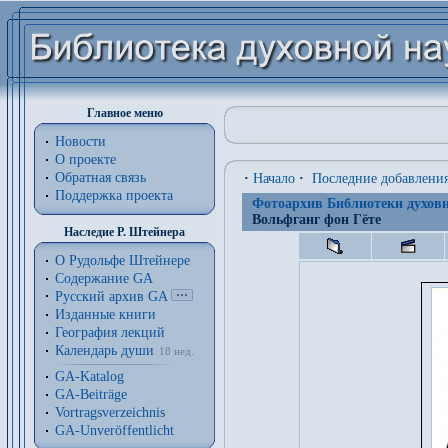
Главное меню
Новости
О проекте
Обратная связь
·
Начало
·
Последние добавлени
Поддержка проекта
Фотоархив Библиотеки духовн
Вольфганг фон Гёте
Наследие Р. Штейнера
О Рудольфе Штейнере
Содержание GA
Русский архив GA
Изданные книги
География лекций
Календарь души
18 нед.
GA-Katalog
GA-Beiträge
Vortragsverzeichnis
GA-Unveröffentlicht