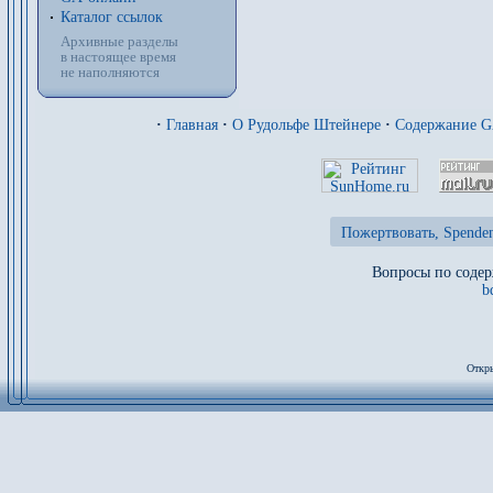
Каталог ссылок
Архивные разделы
в настоящее время
не наполняются
·
Главная
·
О Рудольфе Штейнере
·
Содержание 
Пожертвовать, Spenden
Вопросы по содер
b
Откры