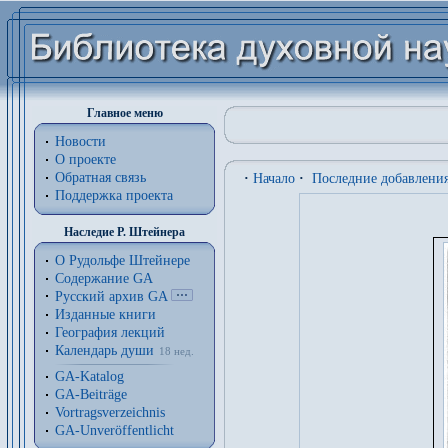
Главное меню
Новости
О проекте
Обратная связь
·
Начало
·
Последние добавлени
Поддержка проекта
Наследие Р. Штейнера
О Рудольфе Штейнере
Содержание GA
Русский архив GA
Изданные книги
География лекций
Календарь души
18 нед.
GA-Katalog
GA-Beiträge
Vortragsverzeichnis
GA-Unveröffentlicht