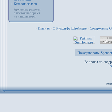
Каталог ссылок
Архивные разделы
в настоящее время
не наполняются
·
Главная
·
О Рудольфе Штейнере
·
Содержание 
Пожертвовать, Spenden
Вопросы по содер
b
Откры