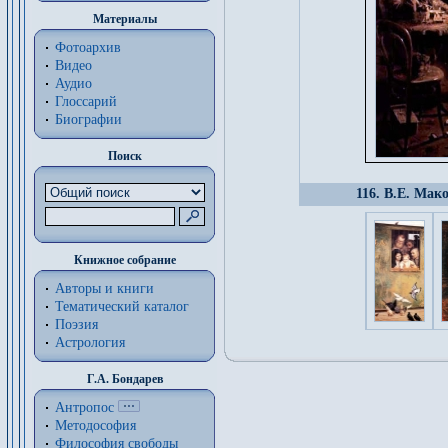
Материалы
Фотоархив
Видео
Аудио
Глоссарий
Биографии
Поиск
116. В.Е. Мак
Книжное собрание
Авторы и книги
Тематический каталог
Поэзия
Астрология
Г.А. Бондарев
Антропос
Методософия
Философия cвободы