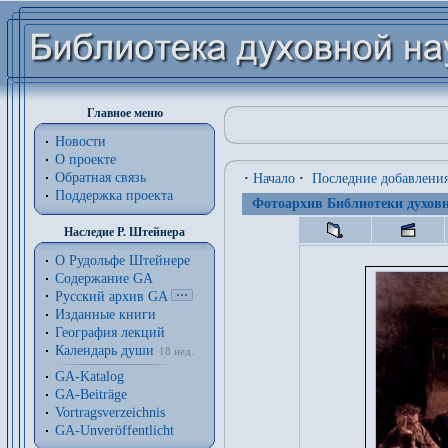
Главное меню
Новости
О проекте
Обратная связь
·
Начало
·
Последние добавлени
Поддержка проекта
Фотоархив Библиотеки духовн
Наследие Р. Штейнера
О Рудольфе Штейнере
Содержание GA
Русский архив GA
Изданные книги
География лекций
Календарь души
18 нед.
GA-Katalog
GA-Beiträge
Vortragsverzeichnis
GA-Unveröffentlicht