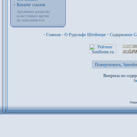
Каталог ссылок
Архивные разделы
в настоящее время
не наполняются
·
Главная
·
О Рудольфе Штейнере
·
Содержание 
Пожертвовать, Spenden
Вопросы по содер
b
Откры