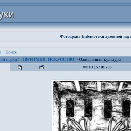
Фотоархив Библиотеки духовной нау
я
·
Поиск
·
ой науки
>
ЭВРИТМИЯ. ИСКУССТВО
> Ожидающая культура
ФОТО 157 из 206