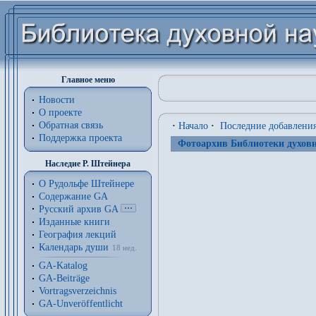
Главное меню
Новости
О проекте
Обратная связь
·
Начало
·
Последние добавлени
Поддержка проекта
Фотоархив Библиотеки духовн
Наследие Р. Штейнера
О Рудольфе Штейнере
Содержание GA
Русский архив GA
Изданные книги
География лекций
Календарь души
18 нед.
GA-Katalog
GA-Beiträge
Vortragsverzeichnis
GA-Unveröffentlicht