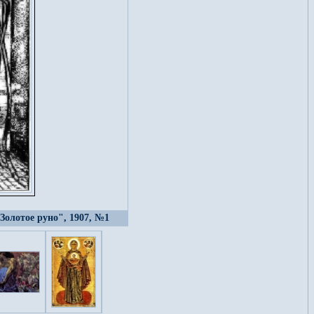
Золотое руно", 1907, №1