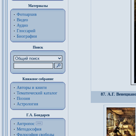
Материалы
Фотоархив
Видео
Аудио
Глоссарий
Биографии
Поиск
Книжное собрание
Авторы и книги
Тематический каталог
87. А.Г. Венециан
Поэзия
Астрология
Г.А. Бондарев
Антропос
Методософия
Философия cвободы