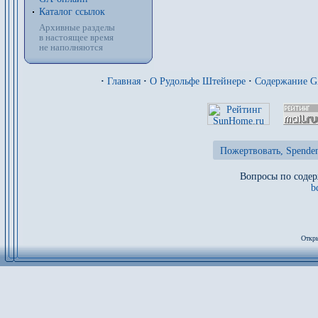
Каталог ссылок
Архивные разделы
в настоящее время
не наполняются
·
Главная
·
О Рудольфе Штейнере
·
Содержание 
Пожертвовать, Spenden
Вопросы по содер
b
Откры