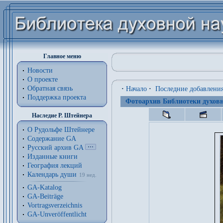
Главное меню
Новости
О проекте
Обратная связь
·
Начало
·
Последние добавлени
Поддержка проекта
Фотоархив Библиотеки духовн
Наследие Р. Штейнера
О Рудольфе Штейнере
Содержание GA
Русский архив GA
Изданные книги
География лекций
Календарь души
19 нед.
GA-Katalog
GA-Beiträge
Vortragsverzeichnis
GA-Unveröffentlicht