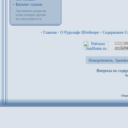
Каталог ссылок
Архивные разделы
в настоящее время
не наполняются
·
Главная
·
О Рудольфе Штейнере
·
Содержание 
Пожертвовать, Spenden
Вопросы по содер
b
Откры