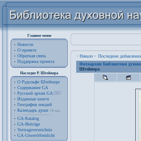
Главное меню
Новости
О проекте
Обратная связь
·
Начало
·
Последние добавлени
Поддержка проекта
Фотоархив Библиотеки духовн
Штейнера
Наследие Р. Штейнера
О Рудольфе Штейнере
Содержание GA
Русский архив GA
Изданные книги
География лекций
Календарь души
18 нед.
GA-Katalog
GA-Beiträge
Vortragsverzeichnis
GA-Unveröffentlicht