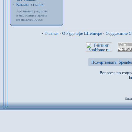
Каталог ссылок
Архивные разделы
в настоящее время
не наполняются
·
Главная
·
О Рудольфе Штейнере
·
Содержание 
Пожертвовать, Spenden
Вопросы по содер
b
Откры