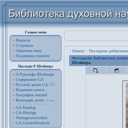
Главное меню
Новости
О проекте
Обратная связь
·
Начало
·
Последние добавлени
Поддержка проекта
Фотоархив Библиотеки духовн
Штейнера
Наследие Р. Штейнера
О Рудольфе Штейнере
Содержание GA
Русский архив GA
Изданные книги
География лекций
Календарь души
18 нед.
GA-Katalog
GA-Beiträge
Vortragsverzeichnis
GA-Unveröffentlicht