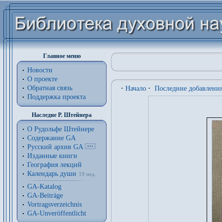
Главное меню
Новости
О проекте
Обратная связь
·
Начало
·
Последние добавлени
Поддержка проекта
Наследие Р. Штейнера
О Рудольфе Штейнере
Содержание GA
Русский архив GA
Изданные книги
География лекций
Календарь души
19 нед.
GA-Katalog
GA-Beiträge
Vortragsverzeichnis
GA-Unveröffentlicht