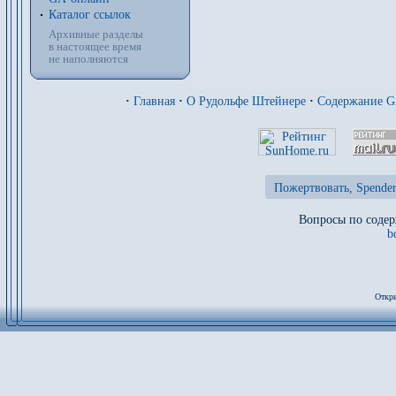
Каталог ссылок
Архивные разделы
в настоящее время
не наполняются
·
Главная
·
О Рудольфе Штейнере
·
Содержание 
Пожертвовать, Spenden
Вопросы по содер
b
Откры