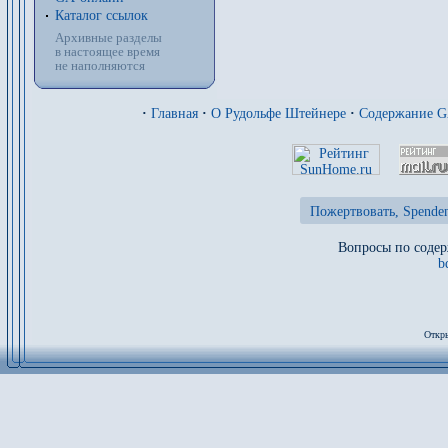
Каталог ссылок
Архивные разделы
в настоящее время
не наполняются
·
Главная
·
О Рудольфе Штейнере
·
Содержание 
Пожертвовать, Spenden
Вопросы по содер
b
Откры