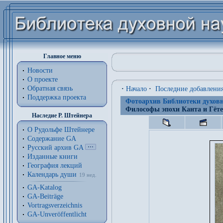
Главное меню
Новости
О проекте
Обратная связь
·
Начало
·
Последние добавлени
Поддержка проекта
Фотоархив Библиотеки духовн
Философы эпохи Канта и Гёте
Наследие Р. Штейнера
О Рудольфе Штейнере
Содержание GA
Русский архив GA
Изданные книги
География лекций
Календарь души
19 нед.
GA-Katalog
GA-Beiträge
Vortragsverzeichnis
GA-Unveröffentlicht