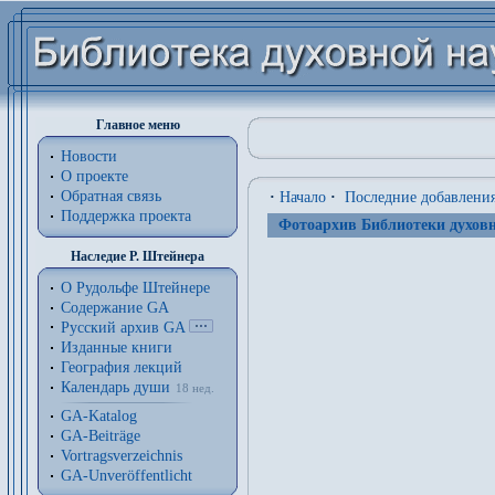
Главное меню
Новости
О проекте
Обратная связь
·
Начало
·
Последние добавлени
Поддержка проекта
Фотоархив Библиотеки духовн
Наследие Р. Штейнера
О Рудольфе Штейнере
Содержание GA
Русский архив GA
Изданные книги
География лекций
Календарь души
18 нед.
GA-Katalog
GA-Beiträge
Vortragsverzeichnis
GA-Unveröffentlicht