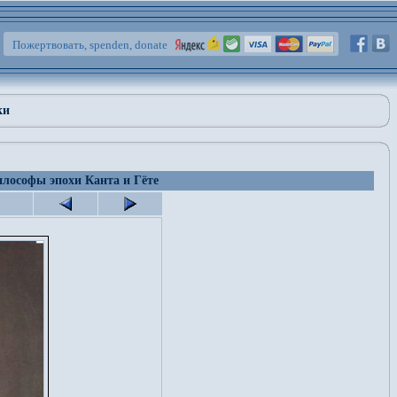
Пожертвовать, spenden, donate
ки
лософы эпохи Канта и Гёте