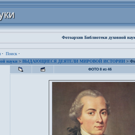
Фотоархив Библиотеки духовной нау
я
·
Поиск
·
ой науки
>
ВЫДАЮЩИЕСЯ ДЕЯТЕЛИ МИРОВОЙ ИСТОРИИ
> Фи
ФОТО 8 из 46