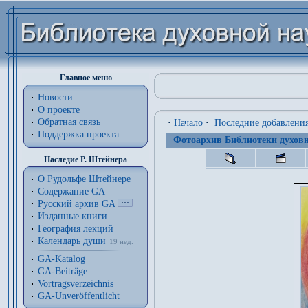
Главное меню
Новости
О проекте
Обратная связь
·
Начало
·
Последние добавлени
Поддержка проекта
Фотоархив Библиотеки духовн
Наследие Р. Штейнера
О Рудольфе Штейнере
Содержание GA
Русский архив GA
Изданные книги
География лекций
Календарь души
19 нед.
GA-Katalog
GA-Beiträge
Vortragsverzeichnis
GA-Unveröffentlicht