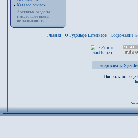
Каталог ссылок
Архивные разделы
в настоящее время
не наполняются
·
Главная
·
О Рудольфе Штейнере
·
Содержание 
Пожертвовать, Spenden
Вопросы по содер
b
Откры